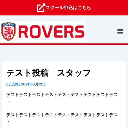
内
スクール申込はこちら
容
を
ス
メ
キ
ニ
ッ
ュ
プ
ー
テスト投稿 スタッフ
By
広報
/
2021年8月12日
テストテストテストテストテストテストテストテストテス
ト
テストテストテストテストテストテストテストテストテス
ト